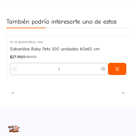
También podría interesarte uno de estos
M-S1-461960
|
Baby Pets
-1%
Sabanillas Baby Pets 100 unidades 60x60 cm
OFF
$27.990
$28.300
Cantidad