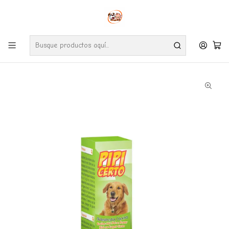
Envíos gratuitos por compras desde $24.990 en la RM (Comunas informadas
en políticas de envío)
Ve nuestras zonas de cobertura diaria.
Inicio
Perros
Higiene y limpieza
Xixi Educador de Perros 30Ml