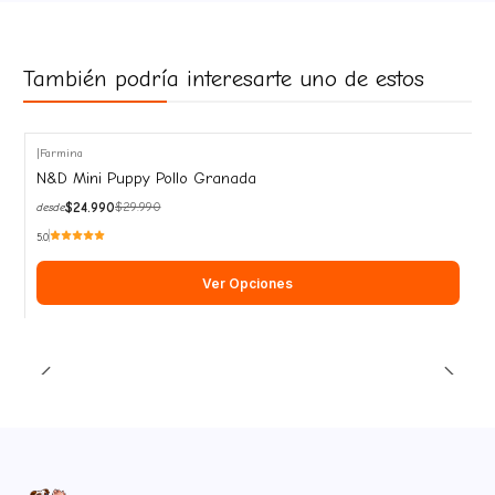
También podría interesarte uno de estos
|
Farmina
-17%
N&D Mini Puppy Pollo Granada
OFF
$24.990
$29.990
desde
5.0
Ver Opciones