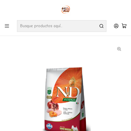
Envíos gratuitos por compras desde $24.990 en la RM (Comunas informadas
en políticas de envío)
Ve nuestras zonas de cobertura diaria.
Inicio
Perros
Alimentos
N&D Mini Adulto Pumpkin 2.5 Kg