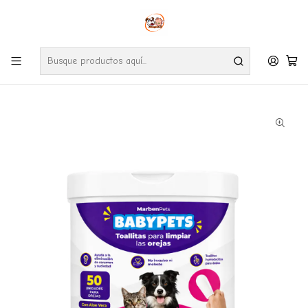
Envíos gratuitos por compras desde $24.990 en la RM (Comunas informadas
en políticas de envío)
Ve nuestras zonas de cobertura diaria.
Inicio
Farmacia
Gato
Toallitas para Limpiar los Oídos BabyPets 50 Unidades