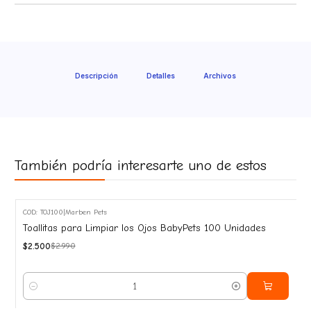
Descripción
Detalles
Archivos
También podría interesarte uno de estos
COD: TOJ100
|
Marben Pets
-16%
Toallitas para Limpiar los Ojos BabyPets 100 Unidades
OFF
$2.500
$2.990
Cantidad