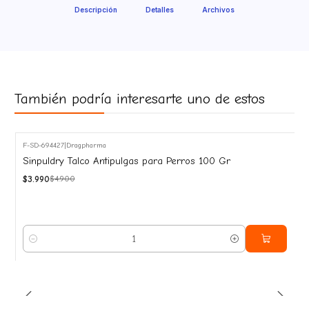
Descripción
Detalles
Archivos
También podría interesarte uno de estos
F-SD-694427
|
Dragpharma
-19%
Sinpuldry Talco Antipulgas para Perros 100 Gr
OFF
$3.990
$4.900
Cantidad