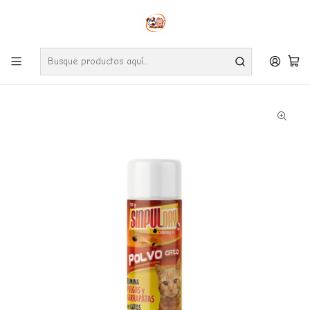
Envíos gratuitos por compras desde $24.990 en la RM (Comunas informadas
en políticas de envío)
Ve nuestras zonas de cobertura diaria.
Inicio
Farmacia
Gato
Sinpuldry Talco Antipulgas para Gatos 100 Gr