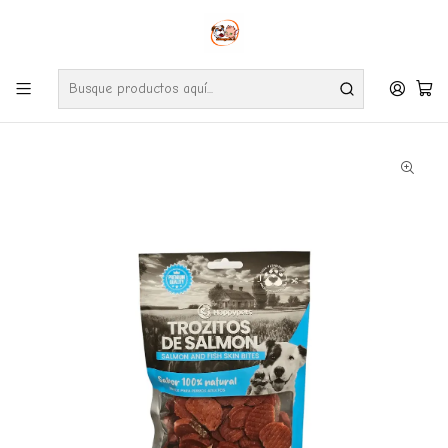
Envíos gratuitos por compras desde $24.990 en la RM (Comunas informadas
en políticas de envío)
Ve nuestras zonas de cobertura diaria.
Inicio
Perros
Snack
Snack Happypets Trozitos de Salmón 100Gr