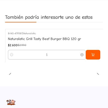
También podría interesarte uno de estos
B-NG-479587
|
Naturalistic
-13%
Naturalistic Grill Tasty Beef Burger BBQ 120 gr
OFF
$2.600
$2.990
Cantidad