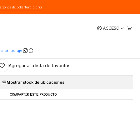
s zonas de cobertura diaria.
|
ACCESO
remoso Salmón y Matatabi 15Gr
regar Al Carro
Comprar Ahora
de embalaje
Agregar a la lista de favoritos
Mostrar stock de ubicaciones
COMPARTIR ESTE PRODUCTO