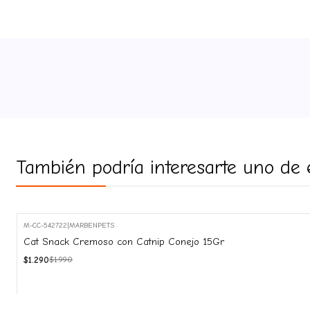
También podría interesarte uno de 
M-CC-542722
|
MARBENPETS
-35%
Cat Snack Cremoso con Catnip Conejo 15Gr
OFF
$1.290
$1.990