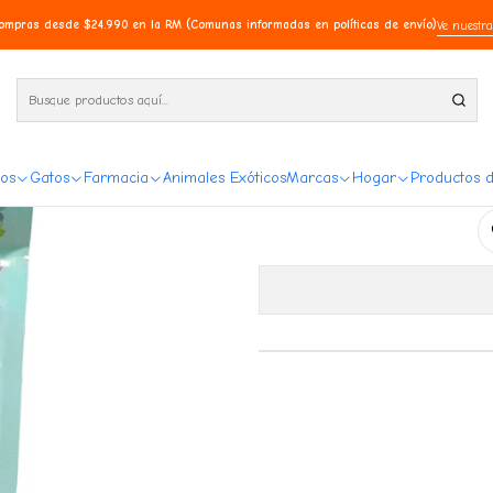
compras desde $24.990 en la RM (Comunas informadas en políticas de envío)
Ve nuestra
Cat Snack C
Ag
os
Gatos
Farmacia
Animales Exóticos
Marcas
Hogar
Productos 
Cantidad