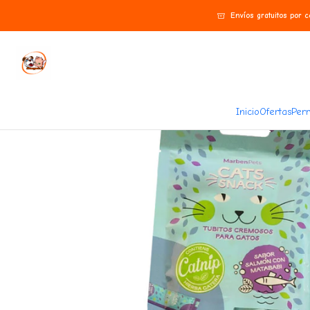
Inicio
Gatos
Snack
Cat Snack Cremoso Salmón y Matatabi 15Gr
Envíos gratuitos por 
Inicio
Ofertas
Perr