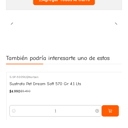
También podría interesarte uno de estos
S-SP-500961
|
Marben
-9%
Sustrato Pet Dream Soft 570 Gr. 4.1 Lts
OFF
$4.990
$5.490
Cantidad