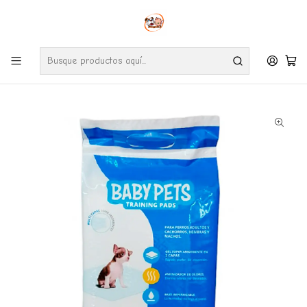
Envíos gratuitos por compras desde $24.990 en la RM (Comunas informadas
en políticas de envío)
Ve nuestras zonas de cobertura diaria.
Inicio
Perros
Higiene y limpieza
Sabanillas Para Perros Baby Pets x 10 unidades 60 x 60 cm