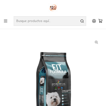
Envíos gratuitos por compras desde $24.990 en la RM (Comunas informadas
en políticas de envío)
Ve nuestras zonas de cobertura diaria.
Inicio
Perros
Alimentos
Fit Formula
Fit Formula Adulto Raza Pequeña 10 Kilos