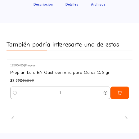
Descripción
Detalles
Archivos
También podría interesarte uno de estos
12595485
|
Proplan
-7%
Proplan Lata EN Gastroenteric para Gatos 156 gr
OFF
$2.990
$3.200
Cantidad