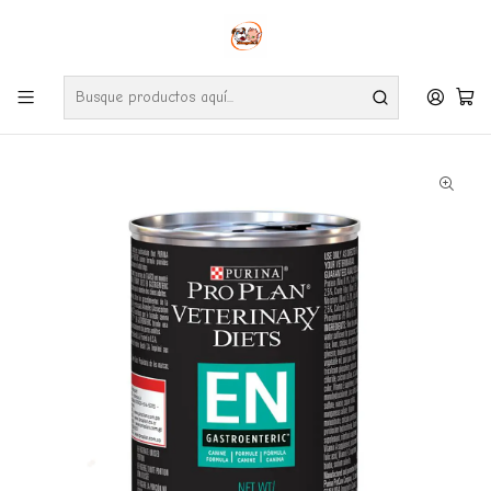
Envíos gratuitos por compras desde $24.990 en la RM (Comunas informadas
en políticas de envío)
Ve nuestras zonas de cobertura diaria.
Inicio
Farmacia
Perro
Proplan EN Gastroenteric Canino Lata 380gr