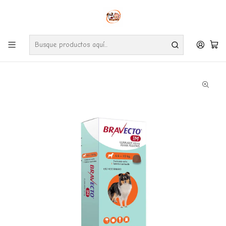
Envíos gratuitos por compras desde $24.990 en la RM (Comunas informadas
en políticas de envío)
Ve nuestras zonas de cobertura diaria.
Inicio
Farmacia
Perro
Bravecto Perros 1 Mes