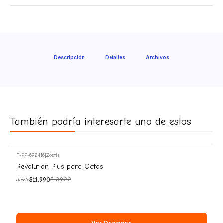
Descripción
Detalles
Archivos
También podría interesarte uno de estos
F-RP-892418
|
Zoetis
-14%
Revolution Plus para Gatos
OFF
$11.990
$13.900
desde
Ver Opciones