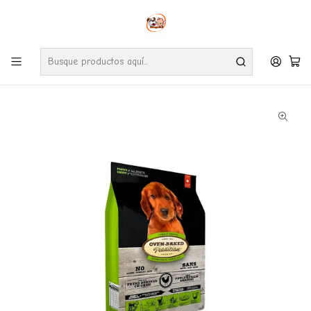
Envíos gratuitos por compras desde $24.990 en la RM (Comunas informadas
en políticas de envío)
Ve nuestras zonas de cobertura diaria.
Inicio
Perros
Alimentos
Oven Baked Cachorro Pollo 11,34 Kg