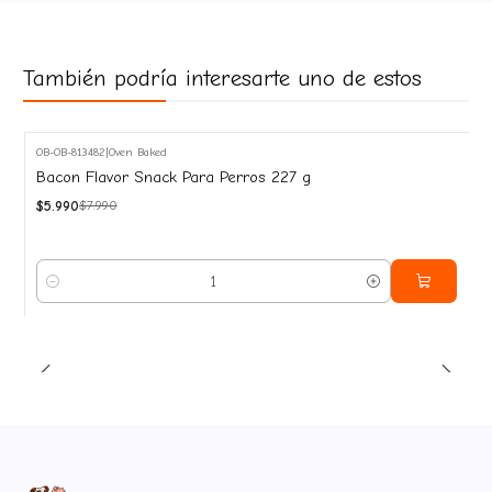
También podría interesarte uno de estos
OB-OB-813482
|
Oven Baked
-25%
Bacon Flavor Snack Para Perros 227 g
OFF
$5.990
$7.990
Cantidad