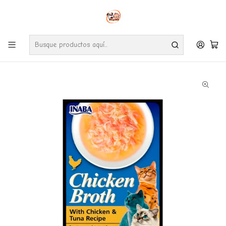
Envíos gratuitos por compras desde $24.990 en la RM (Comunas informadas
en políticas de envío)
Ve nuestras zonas de cobertura diaria.
Inicio
Gatos
Snack
Caldo de pollo con pollo atún (Chicken Broth)