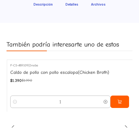
Descripción
Detalles
Archivos
También podría interesarte uno de estos
F-CS-489109
|
Inaba
-30%
Caldo de pollo con pollo escalopa(Chicken Broth)
OFF
$1.390
$1.990
Cantidad