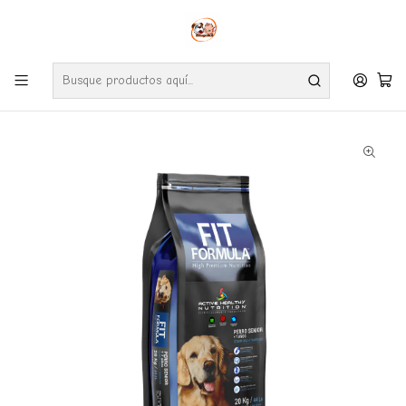
Envíos gratuitos por compras desde $24.990 en la RM (Comunas informadas
en políticas de envío)
Ve nuestras zonas de cobertura diaria.
Inicio
Perros
Alimentos
Fit Formula
Fit Formula Senior 20 Kg