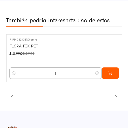
También podría interesarte uno de estos
F-FP-942438
|
Chemie
-15%
FLORA FIX PET
OFF
$10.990
$12.900
Cantidad