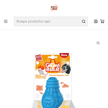
Envíos gratuitos por compras desde $24.990 en la RM (Comunas informadas
en políticas de envío)
Ve nuestras zonas de cobertura diaria.
Inicio
Perros
Accesorios
Juguete Perro Dispensador Premios Gigwi Bulb Rubber S