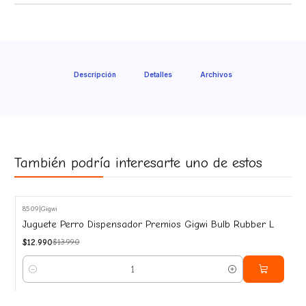
Descripción
Detalles
Archivos
También podría interesarte uno de estos
8509
|
Gigwi
-7%
Juguete Perro Dispensador Premios Gigwi Bulb Rubber L
OFF
$12.990
$13.990
Cantidad