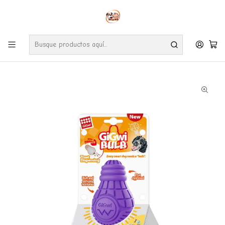
Envíos gratuitos por compras desde $24.990 en la RM (Comunas informadas
en políticas de envío)
Ve nuestras zonas de cobertura diaria.
Inicio
Perros
Accesorios
Juguete Perro Dispensador Premios Gigwi Bulb Rubber L