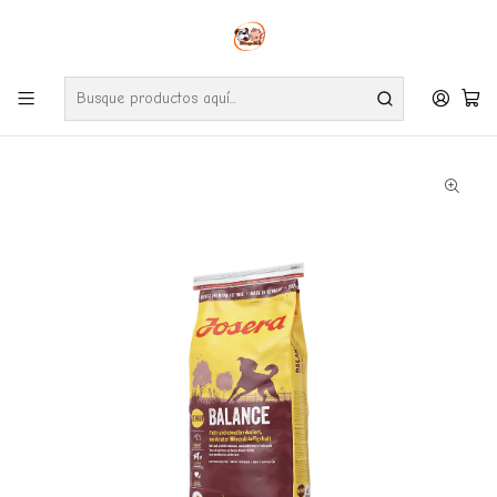
Envíos gratuitos por compras desde $24.990 en la RM (Comunas informadas
en políticas de envío)
Ve nuestras zonas de cobertura diaria.
Inicio
Perros
Alimentos
Josera Balance 15 Kg