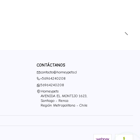
CONTÁCTANOS
contacto@homeypets.cl
+56964240208
56964240208
Homeypets
AVENIDA EL MONTIJO 1623,
Santiago - Renca
Región Metropolitana - Chile