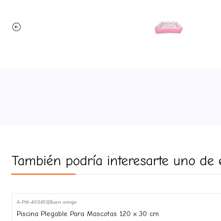
También podría interesarte uno de 
A-PM-400451
|
Buen amigo
-31%
Piscina Plegable Para Mascotas 120 x 30 cm
OFF