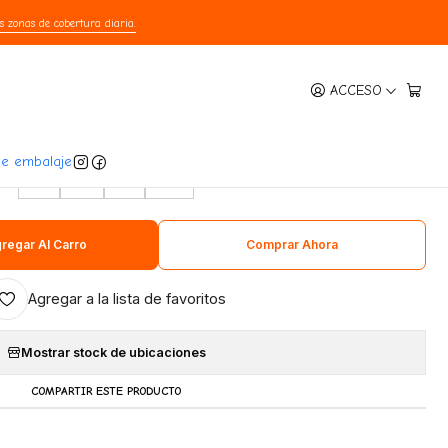
s zonas de cobertura diaria.
|
ACCESO
amas Para Mascotas
TALLA
de embalaje
S
M
L
XL
regar Al Carro
Comprar Ahora
Agregar a la lista de favoritos
Mostrar stock de ubicaciones
COMPARTIR ESTE PRODUCTO