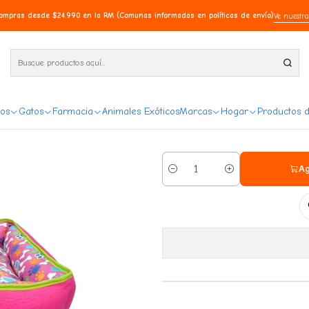
compras desde $24.990 en la RM (Comunas informadas en políticas de envío)
Ve nuestra
C
os
Gatos
Farmacia
Animales Exóticos
Marcas
Hogar
Productos 
Ag
Cantidad