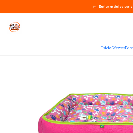
Inicio
Perros
Accesorios
Camas Para Mascotas
Envíos gratuitos por 
Inicio
Ofertas
Perr