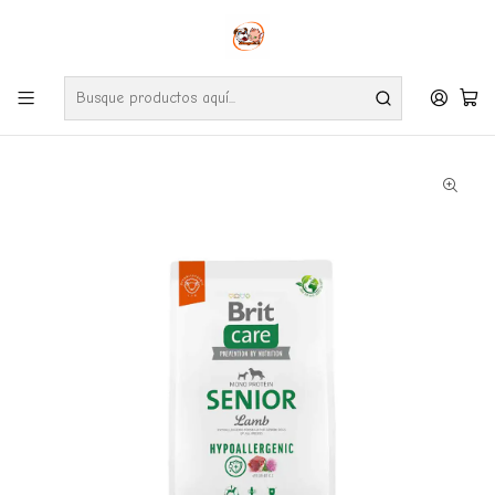
Envíos gratuitos por compras desde $24.990 en la RM (Comunas informadas
en políticas de envío)
Ve nuestras zonas de cobertura diaria.
Inicio
Perros
Alimentos
Brit Care Senior Cordero (Lamb) Hipoalergenico