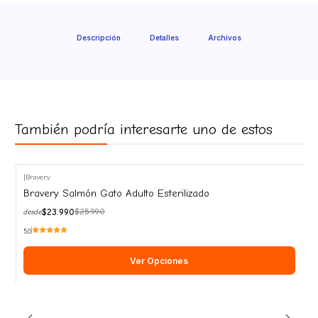
Descripción
Detalles
Archivos
También podría interesarte uno de estos
|
Bravery
-8%
Bravery Salmón Gato Adulto Esterilizado
OFF
$23.990
$25.990
desde
5.0
Ver Opciones