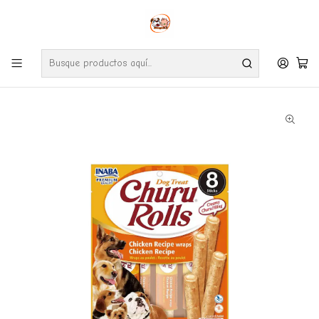
Envíos gratuitos por compras desde $24.990 en la RM (Comunas informadas
en políticas de envío)
Ve nuestras zonas de cobertura diaria.
Inicio
Perros
Snack
Churu Rolls Pollo, (Perro)