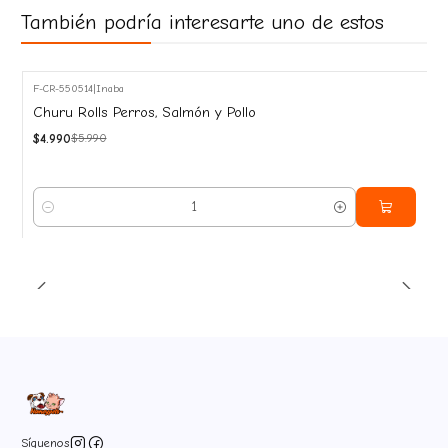
También podría interesarte uno de estos
F-CR-550514
|
Inaba
-17%
Churu Rolls Perros, Salmón y Pollo
OFF
$4.990
$5.990
Cantidad
Síguenos