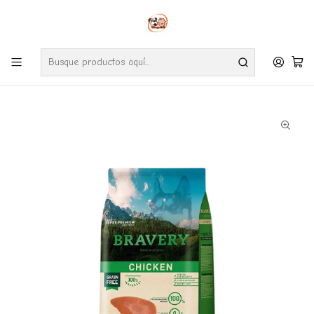
Envíos gratuitos por compras desde $24.990 en la RM (Comunas informadas
en políticas de envío)
Ve nuestras zonas de cobertura diaria.
Inicio
Perros
Alimentos
Bravery Chicken Perro adulto Medium/Large 12 Kg