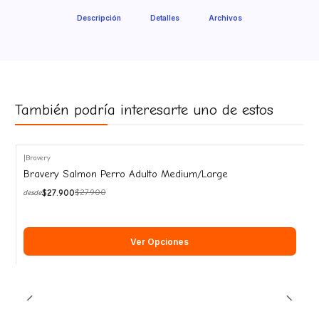
Descripción
Detalles
Archivos
También podría interesarte uno de estos
|
Bravery
-10%
Bravery Salmon Perro Adulto Medium/Large
OFF
$27.900
$27.900
desde
Ver Opciones