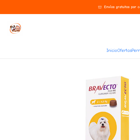
Inicio
Perros
Higiene y limpieza
Bravecto Perro 12 semanas 2 - 4.5 Kg
Envíos gratuitos por 
Inicio
Ofertas
Perr