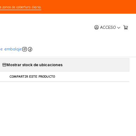
s zonas de cobertura diaria.
|
ACCESO
Perro 12 semanas 2 - 4.5 Kg
Agregar a la lista de favoritos
de embalaje
Mostrar stock de ubicaciones
COMPARTIR ESTE PRODUCTO