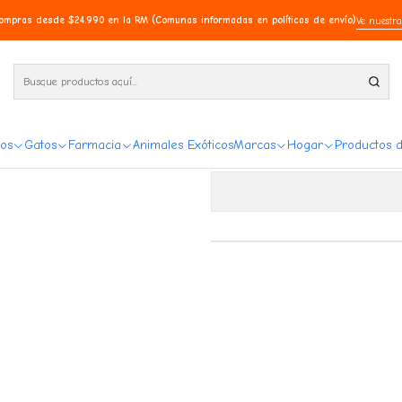
compras desde $24.990 en la RM (Comunas informadas en políticas de envío)
Ve nuestra
Bravecto 
os
Gatos
Farmacia
Animales Exóticos
Marcas
Hogar
Productos 