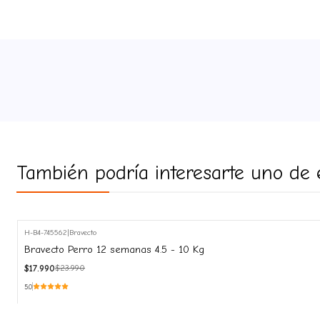
También podría interesarte uno de 
H-B4-745562
|
Bravecto
-25%
Bravecto Perro 12 semanas 4.5 - 10 Kg
OFF
$17.990
$23.990
5.0