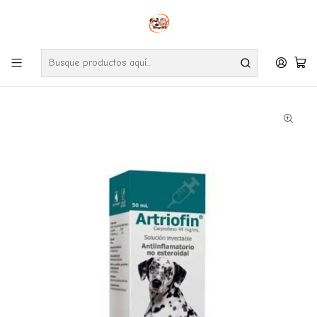
Envíos gratuitos por compras desde $24.990 en la RM (Comunas informadas
en políticas de envío)
Ve nuestras zonas de cobertura diaria.
Inicio
Farmacia
Perro
Artriofin Inyectable 50 ML