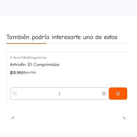
También podría interesarte uno de estos
F-A1-607180
|
Dragpharma
-5%
Artriofin 10 Comprimidos
OFF
$15.990
$16.790
Cantidad