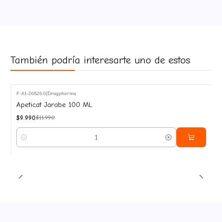
También podría interesarte uno de estos
F-A1-268260
|
Dragpharma
-17%
Apeticat Jarabe 100 ML
OFF
$9.990
$11.990
Cantidad