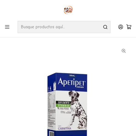
Envíos gratuitos por compras desde $24.990 en la RM (Comunas informadas
en políticas de envío)
Ve nuestras zonas de cobertura diaria.
Inicio
Farmacia
Perro
Apetipet Jarabe 100 ML