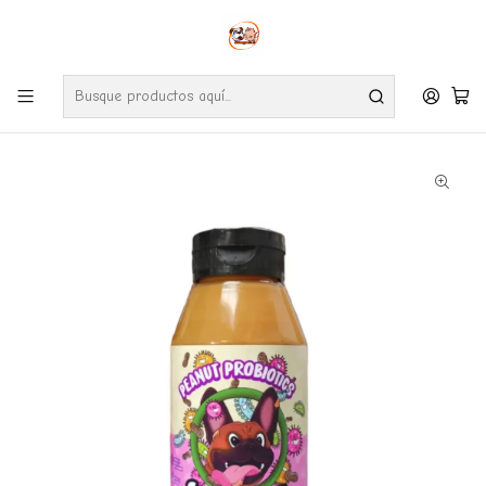
Envíos gratuitos por compras desde $24.990 en la RM (Comunas informadas
en políticas de envío)
Ve nuestras zonas de cobertura diaria.
Inicio
Perros
Snack
Smuttdog Crema de maní con Probióticos 260 GR