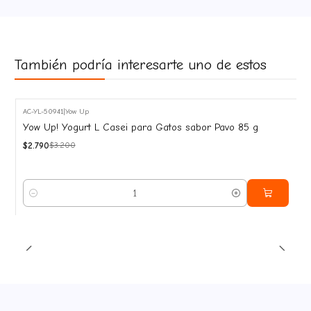
También podría interesarte uno de estos
AC-YL-50941
|
Yow Up
-13%
Yow Up! Yogurt L Casei para Gatos sabor Pavo 85 g
OFF
$2.790
$3.200
Cantidad