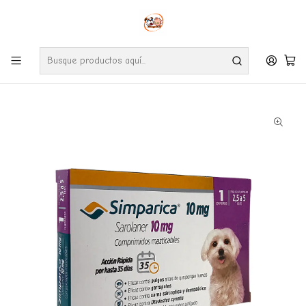
Envíos gratuitos por compras desde $24.990 en la RM (Comunas informadas
en políticas de envío)
Ve nuestras zonas de cobertura diaria.
Inicio
Farmacia
Perro
Simparica 10 mg comprimidos masticables (2,5-5 kg) Perros