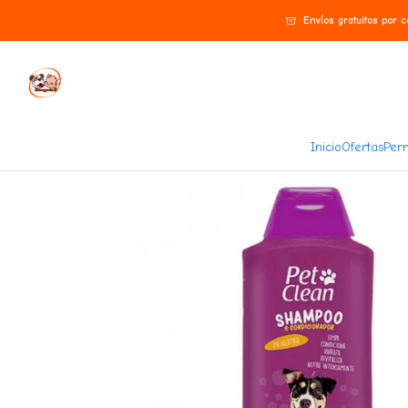
Inicio
Perros
Higiene y limpieza
Shampoo y acondicionador Petclean 5 en 1
Envíos gratuitos por 
Inicio
Ofertas
Perr