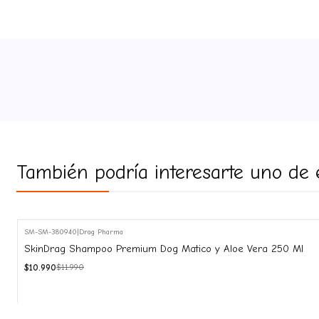
También podría interesarte uno de 
SM-SM-380940
|
Drag Pharma
-8%
SkinDrag Shampoo Premium Dog Matico y Aloe Vera 250 Ml
OFF
$10.990
$11.990