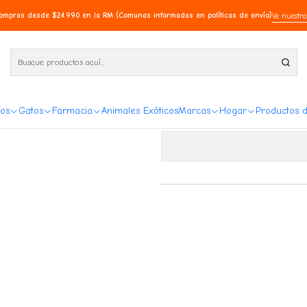
 700 Ml
compras desde $24.990 en la RM (Comunas informadas en políticas de envío)
Ve nuestra
Shampoo y acond
os
Gatos
Farmacia
Animales Exóticos
Marcas
Hogar
Productos 