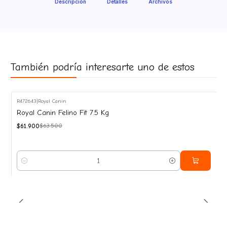
Descripción
Detalles
Archivos
También podría interesarte uno de estos
R472643
|
Royal Canin
-3%
Royal Canin Felino Fit 7.5 Kg
OFF
$61.900
$63.500
Cantidad