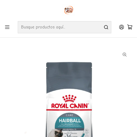
Envíos gratuitos por compras desde $24.990 en la RM (Comunas informadas
en políticas de envío)
Ve nuestras zonas de cobertura diaria.
Inicio
Gatos
Alimentos
Royal Canin
Royal Canin Gato Hairball Care 1.5 Kg