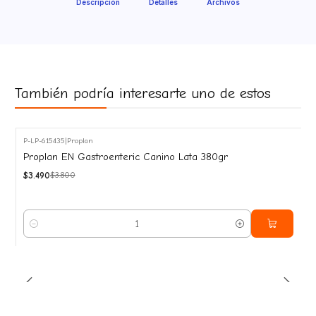
Descripción
Detalles
Archivos
También podría interesarte uno de estos
P-LP-615435
|
Proplan
-8%
Proplan EN Gastroenteric Canino Lata 380gr
OFF
$3.490
$3.800
Cantidad