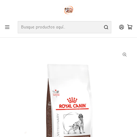
Envíos gratuitos por compras desde $24.990 en la RM (Comunas informadas
en políticas de envío)
Ve nuestras zonas de cobertura diaria.
Inicio
Perros
Alimentos
Royal Canin
Royal Canin Gastrointestinal Canine 2 Kg