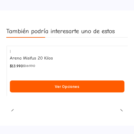
También podría interesarte uno de estos
|
-18%
Arena Misifus 20 Kilos
OFF
$13.990
$16.990
Ver Opciones