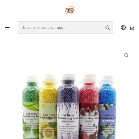
Envíos gratuitos por compras desde $24.990 en la RM (Comunas informadas
en políticas de envío)
Ve nuestras zonas de cobertura diaria.
Inicio
Gatos
Arenas Sanitarias
Perlas Desodorante Para Arena Sanitaria 250 ML