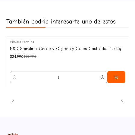
También podría interesarte uno de estos
V101345
|
Farmina
-7%
N&D Spirulina, Cerdo y Gojiberry Gatos Castrados 1.5 Kg
OFF
$24.990
$26.990
Cantidad