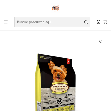
Envíos gratuitos por compras desde $24.990 en la RM (Comunas informadas
en políticas de envío)
Ve nuestras zonas de cobertura diaria.
Inicio
Perros
Alimentos
Oven Baked Mini Adulto Pollo 5.67 Kg