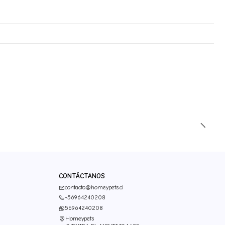
CONTÁCTANOS
contacto@homeypets.cl
+56964240208
56964240208
Homeypets