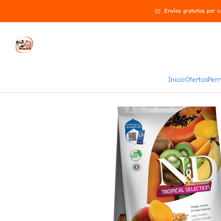
Inicio
Gatos
Alimentos
N&D
N&D Tropical Gato Adulto 7 Kg
Envíos gratuitos por 
Inicio
Ofertas
Perr