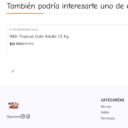
También podría interesarte uno de 
F-NT-581795
|
Farmina
-20%
N&D Tropical Gato Adulto 1.5 Kg
OFF
$15.990
$19.990
CATEGORÍAS
Perros
Gatos
Síguenos
Farmacia