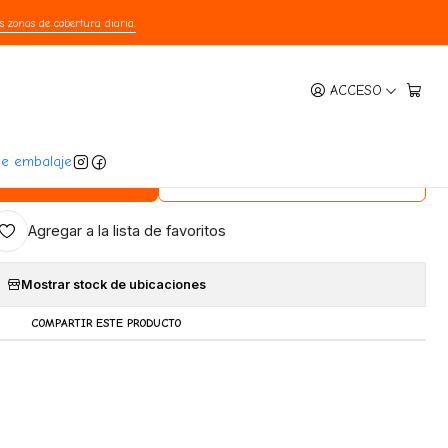
s zonas de cobertura diaria.
|
ACCESO
opical Gato Adulto 7 Kg
4 reseñas
5.0
de embalaje
regar Al Carro
Comprar Ahora
Agregar a la lista de favoritos
Mostrar stock de ubicaciones
COMPARTIR ESTE PRODUCTO