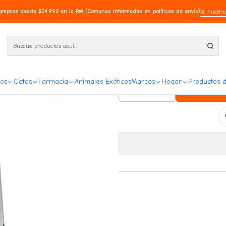
compras desde $24.990 en la RM (Comunas informadas en políticas de envío)
Ve nuestra
N&D Tr
os
Gatos
Farmacia
Animales Exóticos
Marcas
Hogar
Productos 
Ag
Cantidad