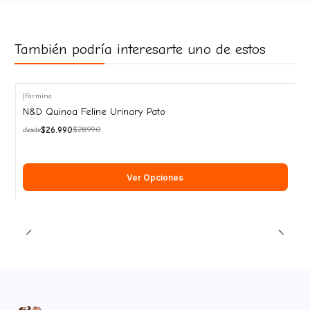
También podría interesarte uno de estos
|
Farmina
-7%
N&D Quinoa Feline Urinary Pato
OFF
$26.990
$28.990
desde
Ver Opciones