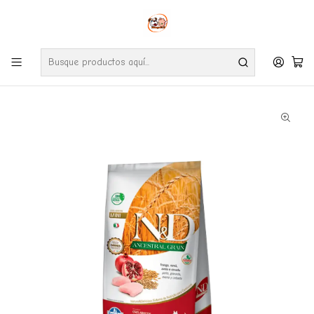
Envíos gratuitos por compras desde $24.990 en la RM (Comunas informadas
en políticas de envío)
Ve nuestras zonas de cobertura diaria.
Inicio
Perros
Alimentos
N&D Ancestral Perro Adulto Mini 10,1 Kg