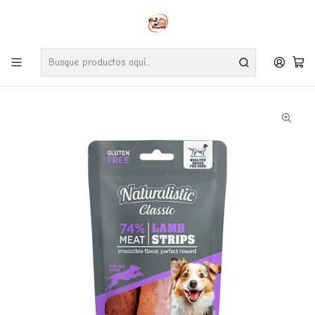
Envíos gratuitos por compras desde $24.990 en la RM (Comunas informadas
en políticas de envío)
Ve nuestras zonas de cobertura diaria.
Inicio
Perros
Snack
Naturalistic Classic Lamb Strip 100 gr