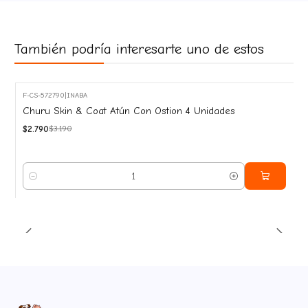
También podría interesarte uno de estos
F-CS-572790
|
INABA
-13%
Churu Skin & Coat Atún Con Ostion 4 Unidades
OFF
$2.790
$3.190
Cantidad