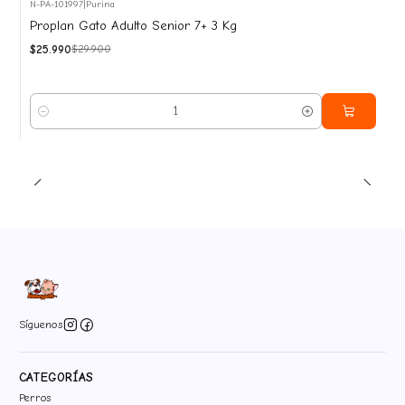
N-PA-101997
|
Purina
-13%
Proplan Gato Adulto Senior 7+ 3 Kg
OFF
$25.990
$29.900
Cantidad
Síguenos
CATEGORÍAS
Perros