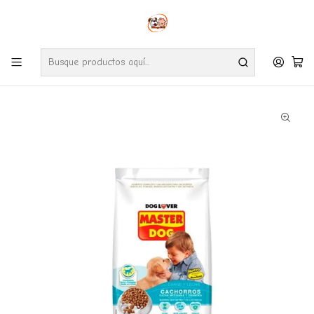
Envíos gratuitos por compras desde $24.990 en la RM (Comunas informadas
en políticas de envío)
Ve nuestras zonas de cobertura diaria.
Inicio
Perros
Alimentos
Masterdog Cachorro 18 Kg