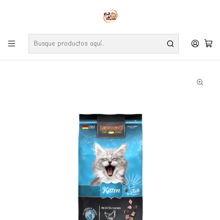
Envíos gratuitos por compras desde $24.990 en la RM (Comunas informadas
en políticas de envío)
Ve nuestras zonas de cobertura diaria.
Inicio
Gatos
Alimentos
Leonardo Kitten 1.8 Kg