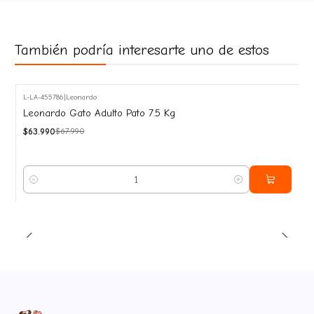
También podría interesarte uno de estos
L-LA-455786
|
Leonardo
-6%
Leonardo Gato Adulto Pato 7.5 Kg
OFF
$63.990
$67.990
Cantidad