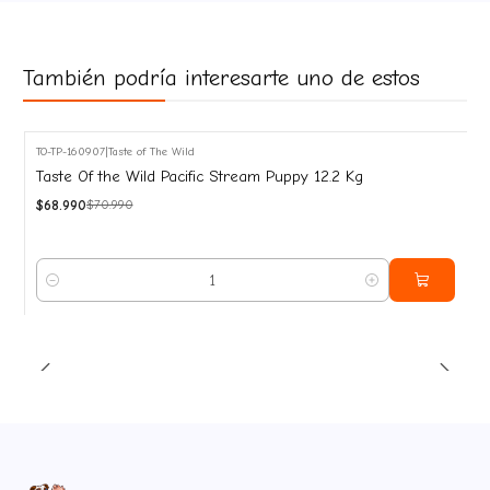
También podría interesarte uno de estos
TO-TP-160907
|
Taste of The Wild
-3%
Taste Of the Wild Pacific Stream Puppy 12.2 Kg
OFF
$68.990
$70.990
Cantidad