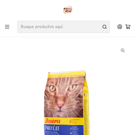
Envíos gratuitos por compras desde $24.990 en la RM (Comunas informadas
en políticas de envío)
Ve nuestras zonas de cobertura diaria.
Inicio
Gatos
Alimentos
Josera Dailycat 2 Kg