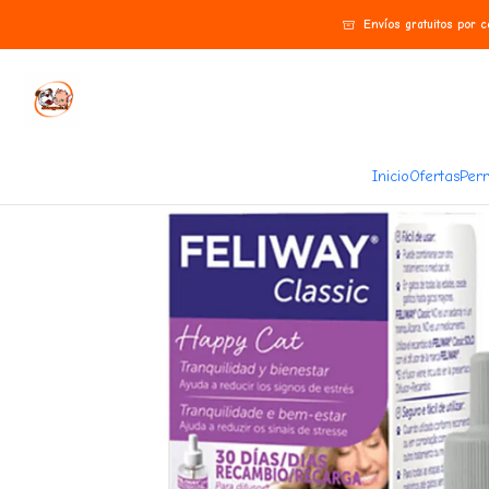
Inicio
Farmacia
Gato
Feliway Classic Repuesto para Difusor 48ml
Envíos gratuitos por 
Inicio
Ofertas
Perr