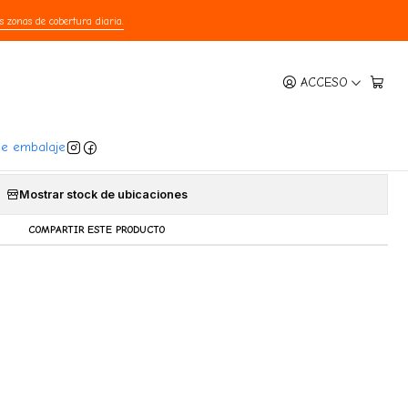
s zonas de cobertura diaria.
|
ACCESO
sic Repuesto para Difusor 48ml
Agregar a la lista de favoritos
de embalaje
Mostrar stock de ubicaciones
COMPARTIR ESTE PRODUCTO