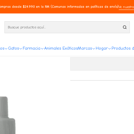
compras desde $24.990 en la RM (Comunas informadas en políticas de envío)
Ve nuestra
Feliway Clas
os
Gatos
Farmacia
Animales Exóticos
Marcas
Hogar
Productos 