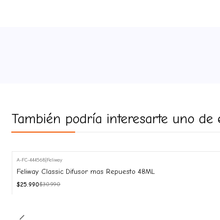
También podría interesarte uno de 
A-FC-444568
|
Feliway
-16%
Feliway Classic Difusor mas Repuesto 48ML
OFF
$25.990
$30.990