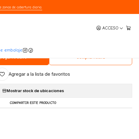
s zonas de cobertura diaria.
|
ACCESO
ros Mini y Pequeños Carne y Pollo
3 Kg
de embalaje
regar Al Carro
Comprar Ahora
Agregar a la lista de favoritos
Mostrar stock de ubicaciones
COMPARTIR ESTE PRODUCTO