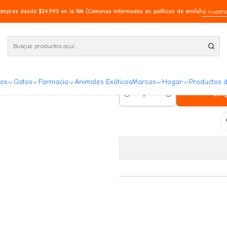
ne y Pollo 3 Kg
compras desde $24.990 en la RM (Comunas informadas en políticas de envío)
Ve nuestra
Dog Chow Cachor
os
Gatos
Farmacia
Animales Exóticos
Marcas
Hogar
Productos 
Ag
Cantidad