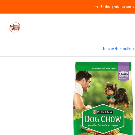
Inicio
Perros
Alimentos
Dog Chow
Dog Chow Cachorros Mini y Pequeños Car
Envíos gratuitos por 
Inicio
Ofertas
Perr