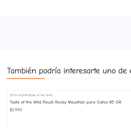
También podría interesarte uno de 
TO-TH-303747
|
Taste of The Wild
Taste of the Wild Pouch Rocky Mountain para Gatos 85 GR
$2.990