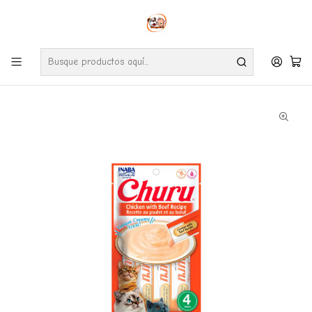
Envíos gratuitos por compras desde $24.990 en la RM (Comunas informadas
en políticas de envío)
Ve nuestras zonas de cobertura diaria.
Inicio
Gatos
Snack
Churu de pollo con carne