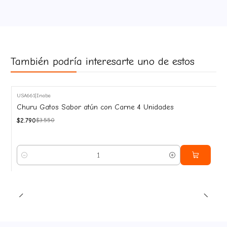
También podría interesarte uno de estos
USA661
|
Inaba
-21%
Churu Gatos Sabor atún con Carne 4 Unidades
OFF
$2.790
$3.550
Cantidad