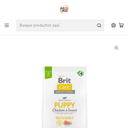
Envíos gratuitos por compras desde $24.990 en la RM (Comunas informadas
en políticas de envío)
Ve nuestras zonas de cobertura diaria.
Inicio
Perros
Alimentos
Brit Care Puppy Chicken & Insect Dog