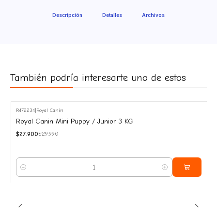
Descripción
Detalles
Archivos
También podría interesarte uno de estos
R472234
|
Royal Canin
-7%
Royal Canin Mini Puppy / Junior 3 KG
OFF
$27.900
$29.990
Cantidad