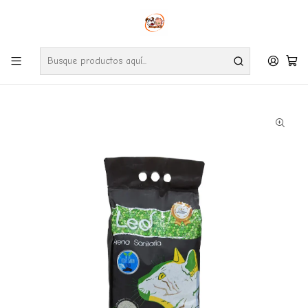
Envíos gratuitos por compras desde $24.990 en la RM (Comunas informadas
en políticas de envío)
Ve nuestras zonas de cobertura diaria.
Inicio
Gatos
Arenas Sanitarias
Arena sanitaria Leo talco bebe con carbón 7Kg