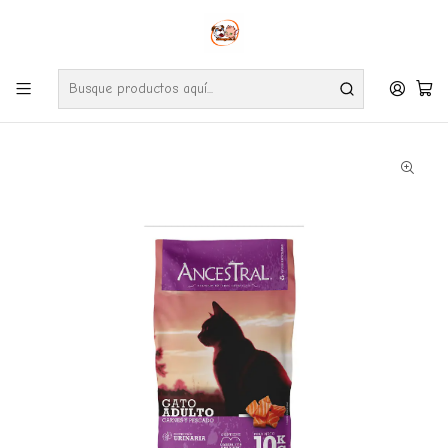
Envíos gratuitos por compras desde $24.990 en la RM (Comunas informadas
en políticas de envío)
Ve nuestras zonas de cobertura diaria.
Inicio
Gatos
Alimentos
Ancestral Gato Adulto 10 Kg