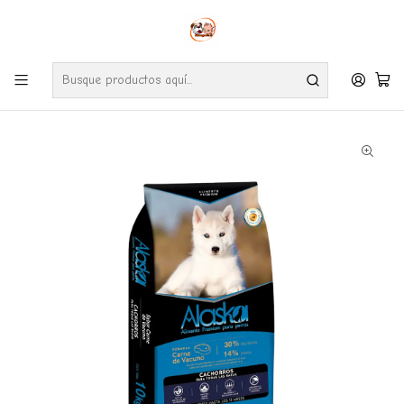
Envíos gratuitos por compras desde $24.990 en la RM (Comunas informadas
en políticas de envío)
Ve nuestras zonas de cobertura diaria.
Inicio
Perros
Alimentos
ALASKA CACHORRO 10Kg